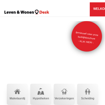
WELKO
Benieuwd naar onze
bedrijfsbrochure
- KLIK HIER! -
Makelaardij
Hypotheken
Verzekeringen
Scheiding