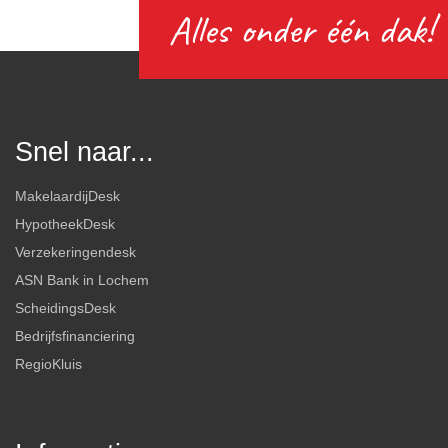
Alles onder één dak!
Snel naar...
MakelaardijDesk
HypotheekDesk
Verzekeringendesk
ASN Bank in Lochem
ScheidingsDesk
Bedrijfsfinanciering
RegioKluis