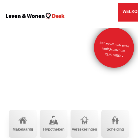
WELKO
Benieuwd naar onze
bedrijfsbrochure
- KLIK HIER! -
Makelaardij
Hypotheken
Verzekeringen
Scheiding