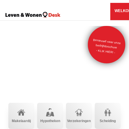
WELKO
Benieuwd naar onze
bedrijfsbrochure
- KLIK HIER! -
Makelaardij
Hypotheken
Verzekeringen
Scheiding