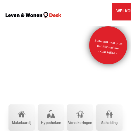
WELKO
Benieuwd naar onze
bedrijfsbrochure
- KLIK HIER! -
Makelaardij
Hypotheken
Verzekeringen
Scheiding