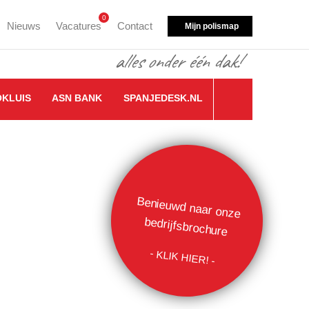
0
Nieuws
Vacatures
Contact
Mijn polismap
OKLUIS
ASN BANK
SPANJEDESK.NL
Benieuwd naar onze
bedrijfsbrochure
- KLIK HIER! -