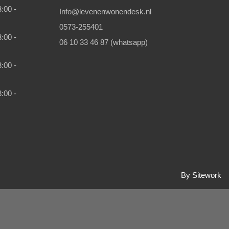
:00 -
Info@levenenwonendesk.nl
0573-255401
:00 -
06 10 33 46 87 (whatsapp)
:00 -
:00 -
By Sitework