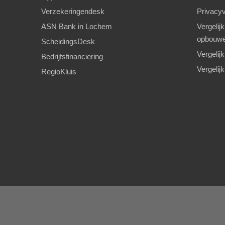
Verzekeringendesk
Privacyv
ASN Bank in Lochem
Vergelij
opbouw
ScheidingsDesk
Vergelij
Bedrijfsfinanciering
Vergelij
RegioKluis