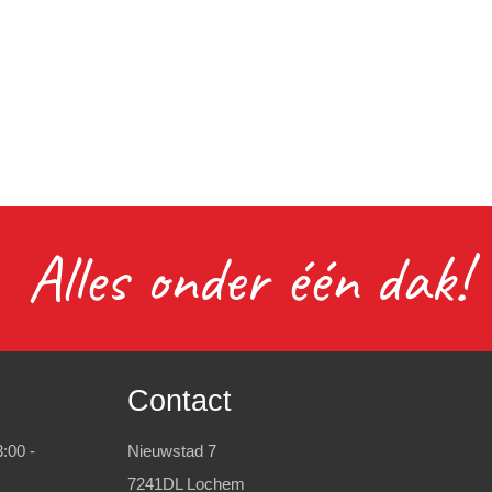
Alles onder één dak!
Contact
:00 -
Nieuwstad 7
7241DL Lochem