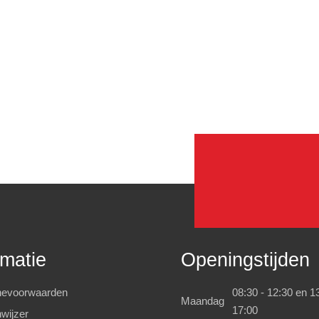
rmatie
Openingstijden
evoorwaarden
08:30 - 12:30 en 13
Maandag
17:00
wijzer