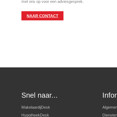
met ons op voor een adviesgesprek.
NAAR CONTACT
Snel naar...
Info
MakelaardijDesk
Algemen
HypotheekDesk
Diensten