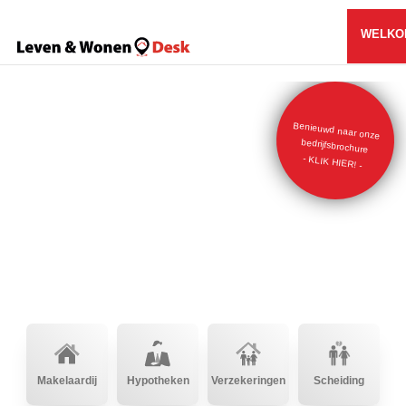
WELKO
Benieuwd naar onze
bedrijfsbrochure
- KLIK HIER! -
Makelaardij
Hypotheken
Verzekeringen
Scheiding