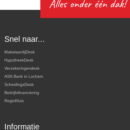
Alles onder één dak!
Snel naar...
MakelaardijDesk
HypotheekDesk
Verzekeringendesk
ASN Bank in Lochem
ScheidingsDesk
Bedrijfsfinanciering
RegioKluis
Informatie