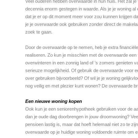
Veel ouderen hebben overwaarde in hun huis. Het zal je v
decennia enorm gestegen in waarde. Als je je woning al e
dat je er op dit moment meer voor zou kunnen krijgen da
je je overwaarde ook gebruiken zonder direct de makel
zoek te gaan.
Door de overwaarde op te nemen, heb je extra financië
realiseren. Zo kun je misschien met de overwaarde een
overwinteren in een zonnig land of ’s zomers genieten v
serieuze mogelijkheid. Of gebruik de overwaarde voor e
over gebruiken bijvoorbeeld? Of wil je je woning gelijkvlo
nog veilig en met plezier kunt wonen? De overwaarde bren
Een nieuwe woning kopen
Ook kun je een seniorenhypotheek gebruiken voor de aan
dan je oude dag doorbrengen in jouw droomwoning? Veel
pensioen lastig is, maar dat hoeft helemaal niet zo te z
overwaarde op je huidige woning voldoende ruimte om ee