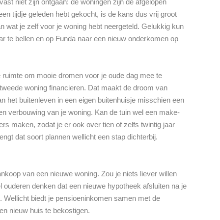
ast niet zijn ontgaan: de woningen zijn de afgelopen
en tijdje geleden hebt gekocht, is de kans dus vrij groot
n wat je zelf voor je woning hebt neergeteld. Gelukkig kun
aar te bellen en op Funda naar een nieuw onderkomen op
le ruimte om mooie dromen voor je oude dag mee te
 tweede woning financieren. Dat maakt de droom van
an het buitenleven in een eigen buitenhuisje misschien een
en verbouwing van je woning. Kan de tuin wel een make-
ers maken, zodat je er ook over tien of zelfs twintig jaar
gt dat soort plannen wellicht een stap dichterbij.
koop van een nieuwe woning. Zou je niets liever willen
 ouderen denken dat een nieuwe hypotheek afsluiten na je
ijn. Wellicht biedt je pensioeninkomen samen met de
n nieuw huis te bekostigen.