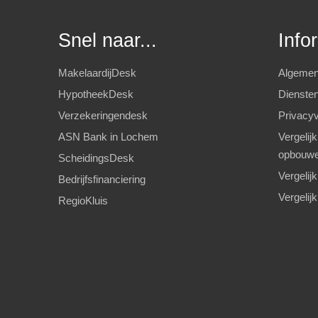
Snel naar...
Info
MakelaardijDesk
Algemen
HypotheekDesk
Diensten
Verzekeringendesk
Privacyv
ASN Bank in Lochem
Vergelij
opbouw
ScheidingsDesk
Vergelij
Bedrijfsfinanciering
Vergelij
RegioKluis