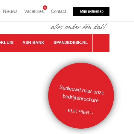
0
Nieuws
Vacatures
Contact
Mijn polismap
OKLUIS
ASN BANK
SPANJEDESK.NL
Benieuwd naar onze
bedrijfsbrochure
- KLIK HIER! -