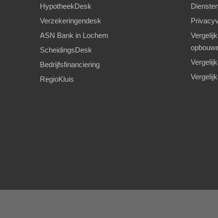
HypotheekDesk
Diensten
Verzekeringendesk
Privacyv
ASN Bank in Lochem
Vergelij
opbouw
ScheidingsDesk
Vergelij
Bedrijfsfinanciering
Vergelij
RegioKluis