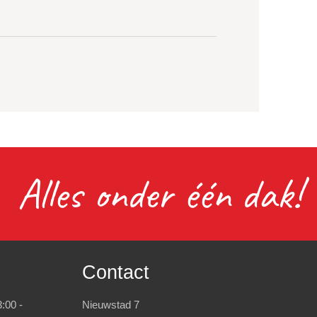
Alles onder één dak!
Contact
:00 -
Nieuwstad 7