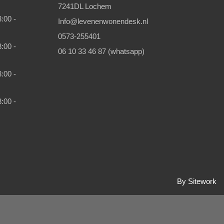
7241DL Lochem
:00 -
Info@levenenwonendesk.nl
0573-255401
:00 -
06 10 33 46 87 (whatsapp)
:00 -
:00 -
By Sitework