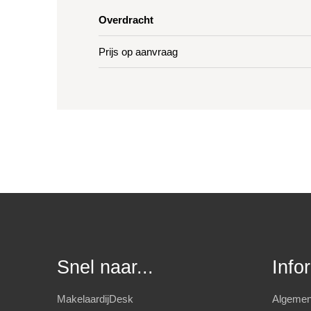
Overdracht
Prijs op aanvraag
Snel naar...
Info
MakelaardijDesk
Algemen